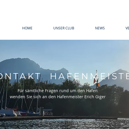
HOME
UNSER CLUB
NEWS
V
ONTAKT HAFENMEIST
Für sämtliche Fragen rund um den Hafen
wenden Sie sich an den Hafenmeister Erich Giger