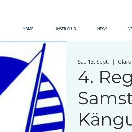
HOME
UNSER CLUB
NEWS
V
Sa., 13. Sept.
  |  
Glaru
4. Reg
Samst
Kängu